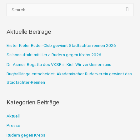
S
u
c
Aktuelle Beiträge
h
e
Erster Kieler Ruder-Club gewinnt Stadtachterrennen 2026
n
Saisonauftakt mit Herz: Rudern gegen Krebs 2026
n
Dr.-Asmus-Regatta des VKSR in Kiel: Wir verkleinern uns
a
Bugballlänge entscheidet: Akademischer Ruderverein gewinnt das
c
Stadtachter-Rennen
h
:
Kategorien Beiträge
Aktuell
Presse
Rudern gegen Krebs