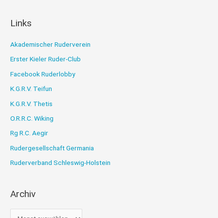
Links
Akademischer Ruderverein
Erster Kieler Ruder-Club
Facebook Ruderlobby
K.G.R.V. Teifun
K.G.R.V. Thetis
O.R.R.C. Wiking
Rg R.C. Aegir
Rudergesellschaft Germania
Ruderverband Schleswig-Holstein
Archiv
A