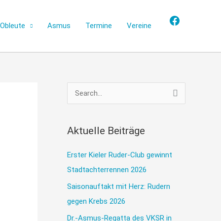
Facebook
Obleute
Asmus
Termine
Vereine
S
u
c
Aktuelle Beiträge
h
e
Erster Kieler Ruder-Club gewinnt
n
Stadtachterrennen 2026
n
Saisonauftakt mit Herz: Rudern
a
gegen Krebs 2026
c
Dr.-Asmus-Regatta des VKSR in