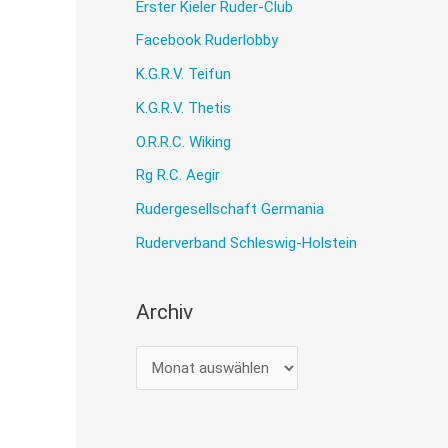
Erster Kieler Ruder-Club
Facebook Ruderlobby
K.G.R.V. Teifun
K.G.R.V. Thetis
O.R.R.C. Wiking
Rg R.C. Aegir
Rudergesellschaft Germania
Ruderverband Schleswig-Holstein
Archiv
A
r
c