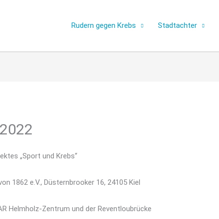
Rudern gegen Krebs
Stadtachter
 2022
jektes „Sport und Krebs“
von 1862 e.V., Düsternbrooker 16, 24105 Kiel
MAR Helmholz-Zentrum und der Reventloubrücke