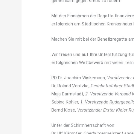
gemeinsam gegen Krebs zu rudern.
Mit den Einnahmen der Regatta finanziere
erfolgreich am Städtischen Krankenhaus K
Machen Sie mit bei der Benefizregatta am
Wir freuen uns auf Ihre Unterstützung fü
erfolgreichen Wettbewerb mit vielen Teil
PD Dr. Joachim Wiskemann,
Vorsitzender 
Dr. Roland Ventzke,
Geschäftsführer Städ
Maja Darmstadt,
2. Vorsitzende Verband K
Sabine Köhler,
1. Vorsitzende Rudergesell
Bernd Klose,
Vorsitzender Erster Kieler Ru
Unter der Schirmherrschaft von
Dr. Ulf Kämpfer,
Oberbürgermeister Lande