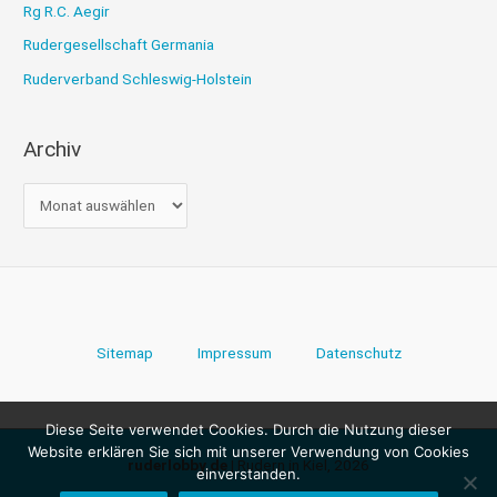
Rg R.C. Aegir
Rudergesellschaft Germania
Ruderverband Schleswig-Holstein
Archiv
A
r
c
h
i
v
Sitemap
Impressum
Datenschutz
Diese Seite verwendet Cookies. Durch die Nutzung dieser
Website erklären Sie sich mit unserer Verwendung von Cookies
ruderlobby.de
| Rudern in Kiel, 2026
einverstanden.