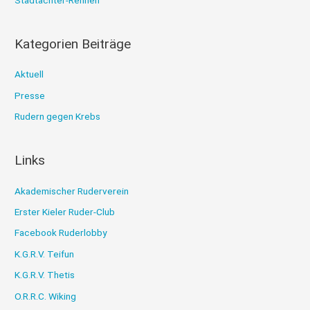
h
:
Kategorien Beiträge
Aktuell
Presse
Rudern gegen Krebs
Links
Akademischer Ruderverein
Erster Kieler Ruder-Club
Facebook Ruderlobby
K.G.R.V. Teifun
K.G.R.V. Thetis
O.R.R.C. Wiking