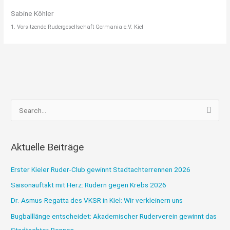
Sabine Köhler
1. Vorsitzende Rudergesellschaft Germania e.V. Kiel
S
u
c
Aktuelle Beiträge
h
e
Erster Kieler Ruder-Club gewinnt Stadtachterrennen 2026
n
Saisonauftakt mit Herz: Rudern gegen Krebs 2026
n
Dr.-Asmus-Regatta des VKSR in Kiel: Wir verkleinern uns
a
Bugballlänge entscheidet: Akademischer Ruderverein gewinnt das
c
Stadtachter-Rennen