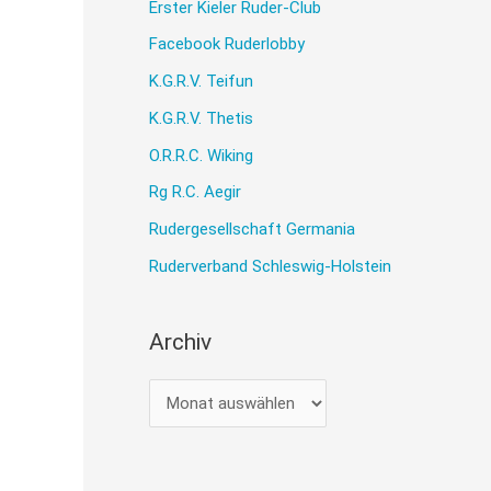
Erster Kieler Ruder-Club
Facebook Ruderlobby
K.G.R.V. Teifun
K.G.R.V. Thetis
O.R.R.C. Wiking
Rg R.C. Aegir
Rudergesellschaft Germania
Ruderverband Schleswig-Holstein
Archiv
A
r
c