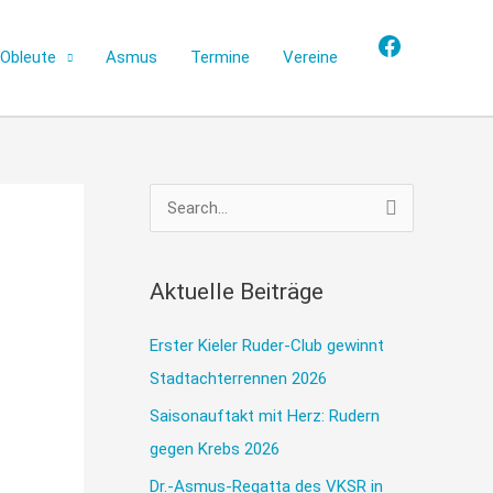
Facebook
Obleute
Asmus
Termine
Vereine
S
u
c
Aktuelle Beiträge
h
e
Erster Kieler Ruder-Club gewinnt
n
Stadtachterrennen 2026
n
Saisonauftakt mit Herz: Rudern
a
gegen Krebs 2026
c
Dr.-Asmus-Regatta des VKSR in