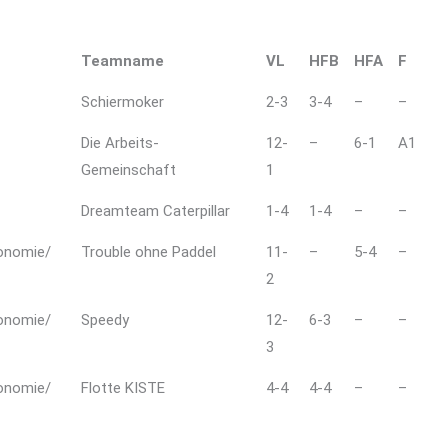
Teamname
VL
HFB
HFA
F
Schiermoker
2-3
3-4
–
–
Die Arbeits-
12-
–
6-1
A1
Gemeinschaft
1
Dreamteam Caterpillar
1-4
1-4
–
–
konomie/
Trouble ohne Paddel
11-
–
5-4
–
2
konomie/
Speedy
12-
6-3
–
–
3
konomie/
Flotte KISTE
4-4
4-4
–
–