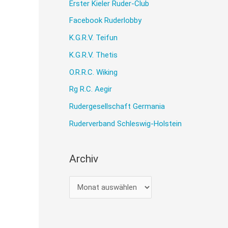
Erster Kieler Ruder-Club
Facebook Ruderlobby
K.G.R.V. Teifun
K.G.R.V. Thetis
O.R.R.C. Wiking
Rg R.C. Aegir
Rudergesellschaft Germania
Ruderverband Schleswig-Holstein
Archiv
A
r
c