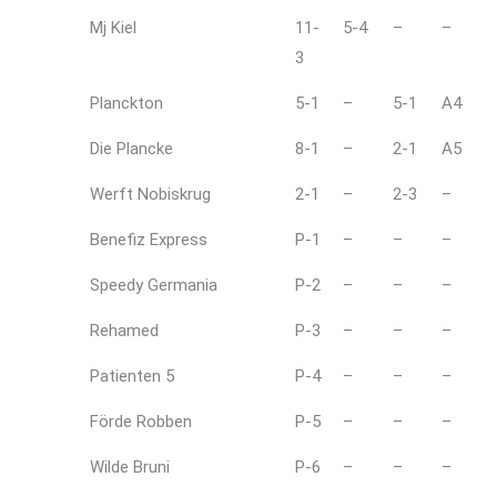
Mj Kiel
11-
5-4
–
–
3
Planckton
5-1
–
5-1
A4
Die Plancke
8-1
–
2-1
A5
Werft Nobiskrug
2-1
–
2-3
–
Benefiz Express
P-1
–
–
–
Speedy Germania
P-2
–
–
–
Rehamed
P-3
–
–
–
Patienten 5
P-4
–
–
–
Förde Robben
P-5
–
–
–
Wilde Bruni
P-6
–
–
–