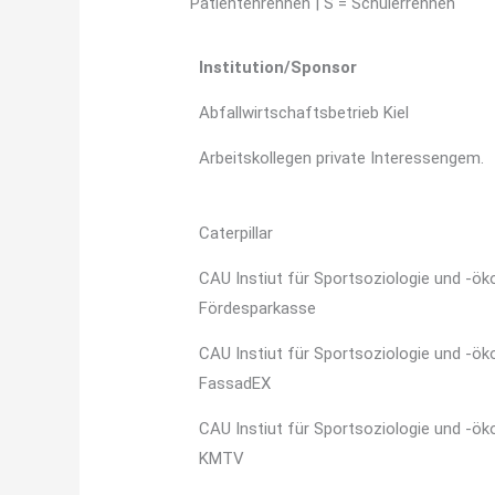
Patientenrennen | S = Schülerrennen
Institution/Sponsor
Abfallwirtschaftsbetrieb Kiel
Arbeitskollegen private Interessengem.
Caterpillar
CAU Instiut für Sportsoziologie und -ö
Fördesparkasse
CAU Instiut für Sportsoziologie und -ö
FassadEX
CAU Instiut für Sportsoziologie und -ö
KMTV