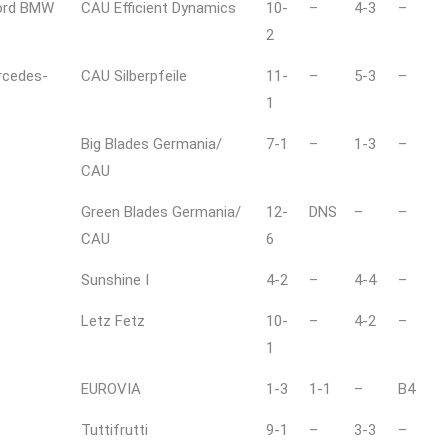
ord BMW
CAU Efficient Dynamics
10-
–
4-3
–
2
rcedes-
CAU Silberpfeile
11-
–
5-3
–
1
Big Blades Germania/
7-1
–
1-3
–
CAU
Green Blades Germania/
12-
DNS
–
–
CAU
6
Sunshine I
4-2
–
4-4
–
Letz Fetz
10-
–
4-2
–
1
EUROVIA
1-3
1-1
–
B4
Tuttifrutti
9-1
–
3-3
–