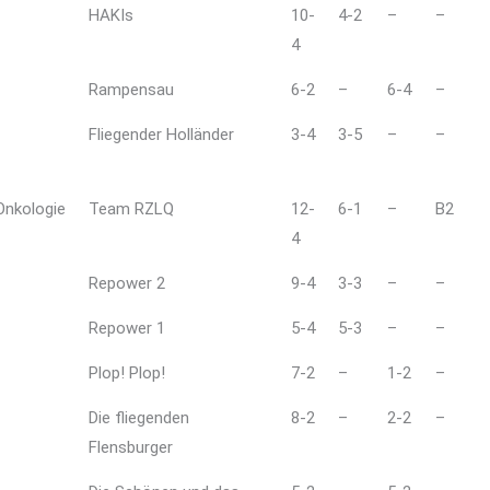
HAKIs
10-
4-2
–
–
4
Rampensau
6-2
–
6-4
–
Fliegender Holländer
3-4
3-5
–
–
Onkologie
Team RZLQ
12-
6-1
–
B2
4
Repower 2
9-4
3-3
–
–
Repower 1
5-4
5-3
–
–
Plop! Plop!
7-2
–
1-2
–
Die fliegenden
8-2
–
2-2
–
Flensburger