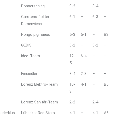
Donnerschlag
9-2
–
3-4
–
Carstens flotter
6-1
–
6-3
–
Damenvierer
Pongo pigmaeus
5-3
5-1
–
B3
GEDIS
3-2
–
3-2
–
idee. Team
12-
6-4
–
–
5
Einsiedler
8-4
2-3
–
–
Lorenz Elektro-Team
10-
4-1
–
B5
3
Lorenz Sanitär-Team
2-2
–
2-4
–
Ruderklub
Lübecker Red Stars
4-1
–
4-1
A6