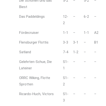
Die Schönen und das
5-2
–
5-2
–
Biest
Das Paddeldings
12-
–
6-2
–
2
Fördecruiser
1-1
–
1-1
A2
Flensburger Flottis
3-3
3-1
–
B1
Satland
7-4
1-2
–
–
Gelehrten-Schue, Die
S1-
–
–
–
Lateiner
1
ORRC Wiking, Flotte
S1-
–
–
–
Sprotten
2
Ricardo-Huch, Victors
S1-
–
–
–
3