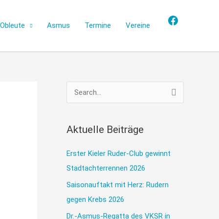
Facebook
Obleute
Asmus
Termine
Vereine
S
u
c
Aktuelle Beiträge
h
e
Erster Kieler Ruder-Club gewinnt
n
Stadtachterrennen 2026
n
Saisonauftakt mit Herz: Rudern
a
gegen Krebs 2026
c
Dr.-Asmus-Regatta des VKSR in