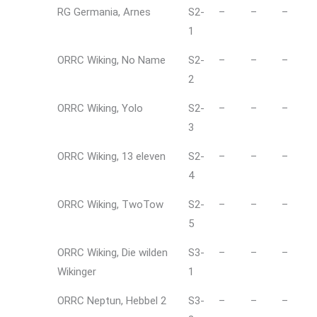
RG Germania, Arnes
S2-
–
–
–
1
ORRC Wiking, No Name
S2-
–
–
–
2
ORRC Wiking, Yolo
S2-
–
–
–
3
ORRC Wiking, 13 eleven
S2-
–
–
–
4
ORRC Wiking, TwoTow
S2-
–
–
–
5
ORRC Wiking, Die wilden
S3-
–
–
–
Wikinger
1
ORRC Neptun, Hebbel 2
S3-
–
–
–