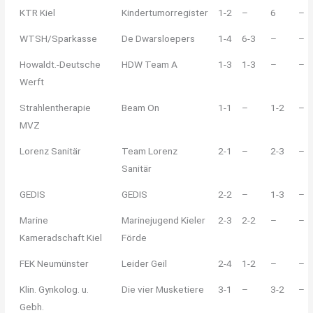
KTR Kiel
Kindertumorregister
1-2
–
6
–
WTSH/Sparkasse
De Dwarsloepers
1-4
6-3
–
–
Howaldt.-Deutsche
HDW Team A
1-3
1-3
–
–
Werft
Strahlentherapie
Beam On
1-1
–
1-2
–
MVZ
Lorenz Sanitär
Team Lorenz
2-1
–
2-3
–
Sanitär
GEDIS
GEDIS
2-2
–
1-3
–
Marine
Marinejugend Kieler
2-3
2-2
–
–
Kameradschaft Kiel
Förde
FEK Neumünster
Leider Geil
2-4
1-2
–
–
Klin. Gynkolog. u.
Die vier Musketiere
3-1
–
3-2
–
Gebh.