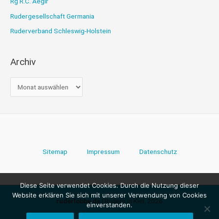
Rg R.C. Aegir
Rudergesellschaft Germania
Ruderverband Schleswig-Holstein
Archiv
A
r
c
h
i
v
Sitemap
Impressum
Datenschutz
Diese Seite verwendet Cookies. Durch die Nutzung dieser
Website erklären Sie sich mit unserer Verwendung von Cookies
ruderlobby.de
| Rudern in Kiel, 2026
einverstanden.