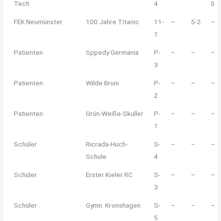
Tech
4
5
FEK Neumünster
100 Jahre Titanic
11-
–
5-2
–
1
Patienten
Sppedy Germania
P-
–
–
–
3
Patienten
Wilde Bruni
P-
–
–
–
2
Patienten
Grün-Weiße-Skuller
P-
–
–
–
1
Schüler
Ricrada-Huch-
S-
–
–
–
Schule
4
Schüler
Erster Kieler RC
S-
–
–
–
3
Schüler
Gymn. Kronshagen
S-
–
–
–
5