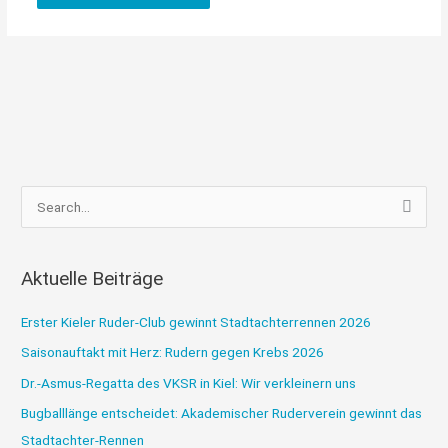
S
u
c
Aktuelle Beiträge
h
e
Erster Kieler Ruder-Club gewinnt Stadtachterrennen 2026
n
Saisonauftakt mit Herz: Rudern gegen Krebs 2026
n
Dr.-Asmus-Regatta des VKSR in Kiel: Wir verkleinern uns
a
Bugballlänge entscheidet: Akademischer Ruderverein gewinnt das
c
Stadtachter-Rennen
h