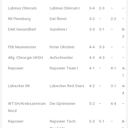
Lubinus Clinicum
Lubinus Clinicum I
3-4
2-3
–
–
RK Flensburg
Dat flenst
3-2
–
2-2
–
DAK Gesundheit
Sunshine I
3-3
3-1
–
B-
3
FEK Neumünster
Roter Oktober
4-4
3-3
–
–
Allg. Chirurgie UKSH
Aufschneider
4-3
4-3
–
–
Repower
Repower Team I
4-1
–
4-1
A-
1
Lübecker RK
Lübecker Red Stars
4-2
–
3-1
A-
4
WTSH/Krebszentrum
Die Optimisten
5-2
–
4-4
–
Nord
Repower
Repower Tech.
5-3
5-1
–
B-