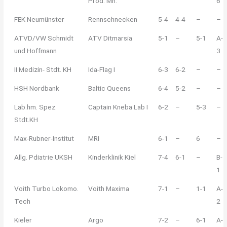
Prod. Mn.
6
FEK Neumünster
Rennschnecken
5-4
4-4
–
–
ATVD/VW Schmidt
ATV Ditmarsia
5-1
–
5-1
A-
und Hoffmann
3
II Medizin- Stdt. KH
Ida-Flag I
6-3
6-2
–
–
HSH Nordbank
Baltic Queens
6-4
5-2
–
–
Lab.hm. Spez.
Captain Kneba Lab I
6-2
–
5-3
–
Stdt.KH
Max-Rubner-Institut
MRI
6-1
–
6
–
Allg. Pdiatrie UKSH
Kinderklinik Kiel
7-4
6-1
–
B-
1
Voith Turbo Lokomo.
Voith Maxima
7-1
–
1-1
A-
Tech
2
Kieler
Argo
7-2
–
6-1
A-