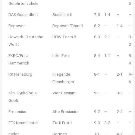
Gelehrtenschule
5
DAK Gesundheit
Sunshine II
7-3
1-4
–
–
Repower
Repower Team II
8-2
–
1-4
–
Howaldt.-Deutsche
HDW Team B
8-3
2-1
–
B-
Werft
2
EKRC/Frau
Lets Fetz
8-4
1-1
–
B-
Hammerich
4
RK Flensburg
Fliegende
8-1
–
2-1
A-
Flensburger
6
Klin. Gynkolog. u.
Vier Gewinnt
9-1
–
3-3
–
Gebh.
Fresenius
Alte Fresianier
9-2
–
2-4
–
FEK Neumünster
Tutti Frutti
9-3
3-2
–
–
Kieler
Hermes
10-
–
4-2
–