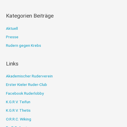
:
Kategorien Beiträge
Aktuell
Presse
Rudern gegen Krebs
Links
Akademischer Ruderverein
Erster Kieler Ruder-Club
Facebook Ruderlobby
K.G.R.V. Teifun
K.G.R.V. Thetis
O.R.R.C. Wiking