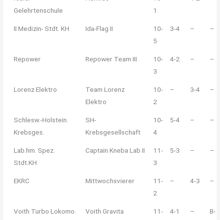
Gelehrtenschule
1
II Medizin- Stdt. KH
Ida-Flag II
10-
3-4
–
–
5
Repower
Repower Team III
10-
4-2
–
–
3
Lorenz Elektro
Team Lorenz
10-
–
3-4
–
Elektro
2
Schlesw.-Holstein.
SH-
10-
5-4
–
–
Krebsges.
Krebsgesellschaft
4
Lab.hm. Spez.
Captain Kneba Lab II
11-
5-3
–
–
Stdt.KH
3
EKRC
Mittwochsvierer
11-
–
4-3
–
2
Voith Turbo Lokomo.
Voith Gravita
11-
4-1
–
B-