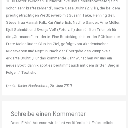
1000 Meter zwischen Blücherbrücke und Schülerbootssteg sind
schon sehr kräftezehrend“, sagte Gesa Bruhn (2. v. li.), die bei dem
prestigeträchtigen Wettbewerb mit Susann Take, Henning Sell,
Steuerfrau Hannah Falk, Kai Winterlich, Nadine Sander, Arne Möller,
Kjell Schmidt und Svenja Voß (Foto v. li.) den fünften Triumph für
die „Germanen“ erruderte. Eine Bootslänge hinter der RGK kam der
Erste Kieler Ruder-Club ins Ziel, gefolgt vom Akademischen
Ruderverein und Neptun. Nach der Übergabe des Zinnpokals
erklärte Bruhn: „Für das kommende Jahr wünschen wir uns ein
neues Boot, dann klappt es bestimmt auch mit dem dritten Sieg in
Folge …“ Text sho
Quelle: Kieler Nachrichten, 25. Juni 2010
Schreibe einen Kommentar
Deine E-Mail-Adresse wird nicht veröffentlicht.
Erforderliche