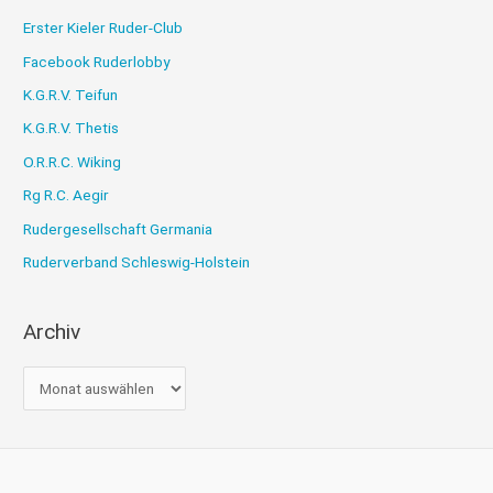
Erster Kieler Ruder-Club
Facebook Ruderlobby
K.G.R.V. Teifun
K.G.R.V. Thetis
O.R.R.C. Wiking
Rg R.C. Aegir
Rudergesellschaft Germania
Ruderverband Schleswig-Holstein
Archiv
A
r
c
h