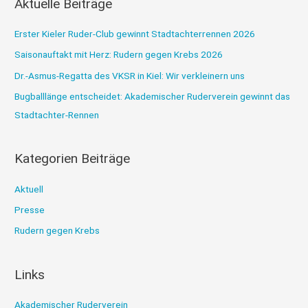
Aktuelle Beiträge
h
e
Erster Kieler Ruder-Club gewinnt Stadtachterrennen 2026
n
Saisonauftakt mit Herz: Rudern gegen Krebs 2026
n
Dr.-Asmus-Regatta des VKSR in Kiel: Wir verkleinern uns
a
Bugballlänge entscheidet: Akademischer Ruderverein gewinnt das
c
Stadtachter-Rennen
h
:
Kategorien Beiträge
Aktuell
Presse
Rudern gegen Krebs
Links
Akademischer Ruderverein