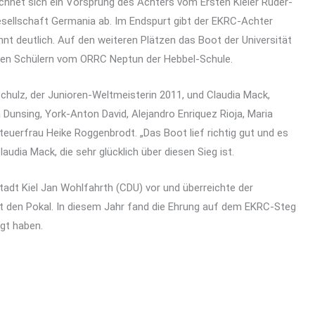
chnet sich ein Vorsprung des Achters vom Ersten Kieler Ruder-
esellschaft Germania ab. Im Endspurt gibt der EKRC-Achter
nt deutlich. Auf den weiteren Plätzen das Boot der Universität
en Schülern vom ORRC Neptun der Hebbel-Schule.
hulz, der Junioren-Weltmeisterin 2011, und Claudia Mack,
Dunsing, York-Anton David, Alejandro Enriquez Rioja, Maria
euerfrau Heike Roggenbrodt. „Das Boot lief richtig gut und es
audia Mack, die sehr glücklich über diesen Sieg ist.
tadt Kiel Jan Wohlfahrth (CDU) vor und überreichte der
t den Pokal. In diesem Jahr fand die Ehrung auf dem EKRC-Steg
gt haben.