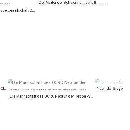
Der Achter der Schülermannschaft
Die Zweitplatzierten und Vorjahressieger der Rudergesellschaft Germania
Die Siegermannschaft des Ersten Kieler Ruder-Clubs 2013
Die Mannschaft des OORC Neptun der Hebbel-Schule hatte auch in diesem Jahr wieder viel Spaß