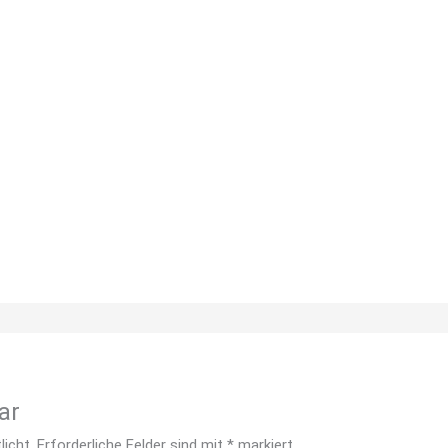
ar
licht.
Erforderliche Felder sind mit
*
markiert