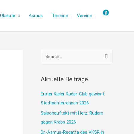
Facebook
Obleute
Asmus
Termine
Vereine
S
u
c
Aktuelle Beiträge
h
e
Erster Kieler Ruder-Club gewinnt
n
Stadtachterrennen 2026
n
Saisonauftakt mit Herz: Rudern
a
gegen Krebs 2026
c
Dr.-Asmus-Regatta des VKSR in