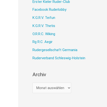
Erster Kieler Ruder-Club
Facebook Ruderlobby
K.G.R.V. Teifun
K.G.R.V. Thetis
O.R.R.C. Wiking
Vorn das EKRC-Boot in Führung
Rg R.C. Aegir
Rudergesellschaft Germania
Ruderverband Schleswig-Holstein
Archiv
A
r
c
Nach dem Zieldurchlauf