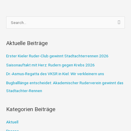
S
u
c
Aktuelle Beiträge
h
e
Erster Kieler Ruder-Club gewinnt Stadtachterrennen 2026
n
Saisonauftakt mit Herz: Rudern gegen Krebs 2026
n
Dr.-Asmus-Regatta des VKSR in Kiel: Wir verkleinern uns
a
Bugballlänge entscheidet: Akademischer Ruderverein gewinnt das
c
Stadtachter-Rennen
h
:
Kategorien Beiträge
Aktuell
Presse