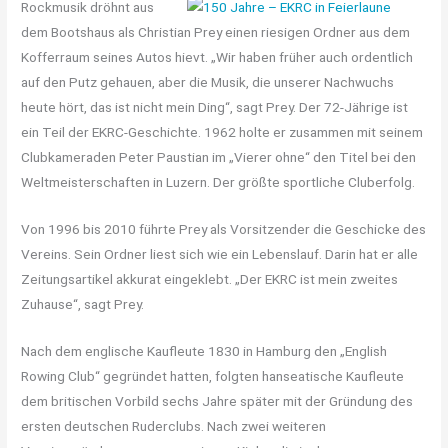
Rockmusik dröhnt aus
dem Bootshaus als Christian Prey einen riesigen Ordner aus dem
Kofferraum seines Autos hievt. „Wir haben früher auch ordentlich
auf den Putz gehauen, aber die Musik, die unserer Nachwuchs
heute hört, das ist nicht mein Ding“, sagt Prey. Der 72-Jährige ist
ein Teil der EKRC-Geschichte. 1962 holte er zusammen mit seinem
Clubkameraden Peter Paustian im „Vierer ohne“ den Titel bei den
Weltmeisterschaften in Luzern. Der größte sportliche Cluberfolg.
Von 1996 bis 2010 führte Prey als Vorsitzender die Geschicke des
Vereins. Sein Ordner liest sich wie ein Lebenslauf. Darin hat er alle
Zeitungsartikel akkurat eingeklebt. „Der EKRC ist mein zweites
Zuhause“, sagt Prey.
Nach dem englische Kaufleute 1830 in Hamburg den „English
Rowing Club“ gegründet hatten, folgten hanseatische Kaufleute
dem britischen Vorbild sechs Jahre später mit der Gründung des
ersten deutschen Ruderclubs. Nach zwei weiteren