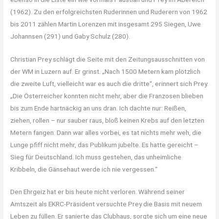
(1962). Zu den erfolgreichsten Ruderinnen und Ruderern von 1962
bis 2011 zählen Martin Lorenzen mit insgesamt 295 Siegen, Uwe
Johannsen (291) und Gaby Schulz (280).
Christian Prey schlägt die Seite mit den Zeitungsausschnitten von
der WM in Luzern auf. Er grinst. „Nach 1500 Metern kam plötzlich
die zweite Luft, vielleicht war es auch die dritte“, erinnert sich Prey.
„Die Österreicher konnten nicht mehr, aber die Franzosen blieben
bis zum Ende hartnäckig an uns dran. Ich dachte nur: Reißen,
ziehen, rollen – nur sauber raus, bloß keinen Krebs auf den letzten
Metern fangen. Dann war alles vorbei, es tat nichts mehr weh, die
Lunge pfiff nicht mehr, das Publikum jubelte. Es hatte gereicht –
Sieg für Deutschland. Ich muss gestehen, das unheimliche
Kribbeln, die Gänsehaut werde ich nie vergessen.“
Den Ehrgeiz hat er bis heute nicht verloren. Während seiner
Amtszeit als EKRC-Präsident versuchte Prey die Basis mit neuem
Leben zu füllen. Er sanierte das Clubhaus, sorgte sich um eine neue