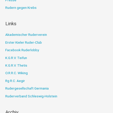
Rudern gegen Krebs
Links
Akademischer Ruderverein
Erster Kieler Ruder-Club
Facebook Ruderlobby
K.G.R.V. Teifun
K.G.R.V. Thetis
O.R.R.C. Wiking
Rg R.C. Aegir
Rudergesellschaft Germania
Ruderverband Schleswig-Holstein
Archiv