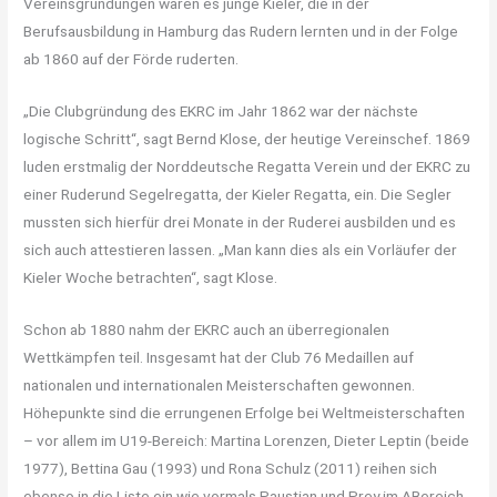
Vereinsgründungen waren es junge Kieler, die in der
Berufsausbildung in Hamburg das Rudern lernten und in der Folge
ab 1860 auf der Förde ruderten.
„Die Clubgründung des EKRC im Jahr 1862 war der nächste
logische Schritt“, sagt Bernd Klose, der heutige Vereinschef. 1869
luden erstmalig der Norddeutsche Regatta Verein und der EKRC zu
einer Ruderund Segelregatta, der Kieler Regatta, ein. Die Segler
mussten sich hierfür drei Monate in der Ruderei ausbilden und es
sich auch attestieren lassen. „Man kann dies als ein Vorläufer der
Kieler Woche betrachten“, sagt Klose.
Schon ab 1880 nahm der EKRC auch an überregionalen
Wettkämpfen teil. Insgesamt hat der Club 76 Medaillen auf
nationalen und internationalen Meisterschaften gewonnen.
Höhepunkte sind die errungenen Erfolge bei Weltmeisterschaften
– vor allem im U19-Bereich: Martina Lorenzen, Dieter Leptin (beide
1977), Bettina Gau (1993) und Rona Schulz (2011) reihen sich
ebenso in die Liste ein wie vormals Paustian und Prey im ABereich