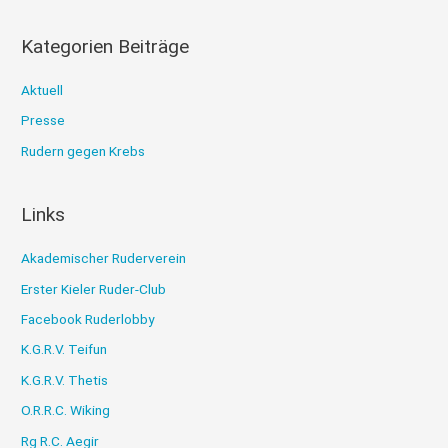
:
Kategorien Beiträge
Aktuell
Presse
Rudern gegen Krebs
Links
Akademischer Ruderverein
Erster Kieler Ruder-Club
Facebook Ruderlobby
K.G.R.V. Teifun
K.G.R.V. Thetis
O.R.R.C. Wiking
Rg R.C. Aegir