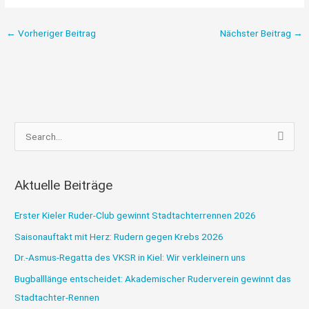
←
Vorheriger Beitrag
Nächster Beitrag
→
S
u
c
Aktuelle Beiträge
h
e
Erster Kieler Ruder-Club gewinnt Stadtachterrennen 2026
n
Saisonauftakt mit Herz: Rudern gegen Krebs 2026
n
Dr.-Asmus-Regatta des VKSR in Kiel: Wir verkleinern uns
a
Bugballlänge entscheidet: Akademischer Ruderverein gewinnt das
c
Stadtachter-Rennen
h