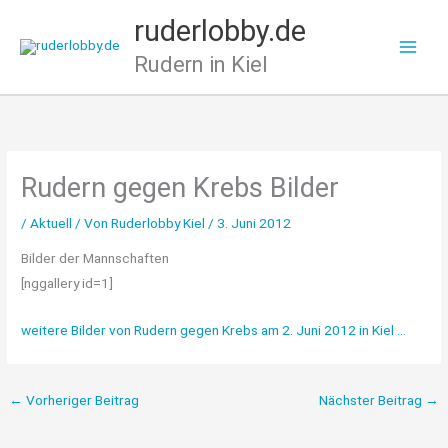
Zum
ruderlobby.de
Inhalt
Rudern in Kiel
springen
Rudern gegen Krebs Bilder
/
Aktuell
/ Von
Ruderlobby Kiel
/
3. Juni 2012
Bilder der Mannschaften
[nggallery id=1]
weitere Bilder von Rudern gegen Krebs am 2. Juni 2012 in Kiel …
←
Vorheriger Beitrag
Nächster Beitrag
→