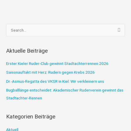
S
u
c
Aktuelle Beiträge
h
e
Erster Kieler Ruder-Club gewinnt Stadtachterrennen 2026
n
Saisonauftakt mit Herz: Rudern gegen Krebs 2026
n
Dr.-Asmus-Regatta des VKSR in Kiel: Wir verkleinern uns
a
Bugballlänge entscheidet: Akademischer Ruderverein gewinnt das
c
Stadtachter-Rennen
h
:
Kategorien Beiträge
Aktuell