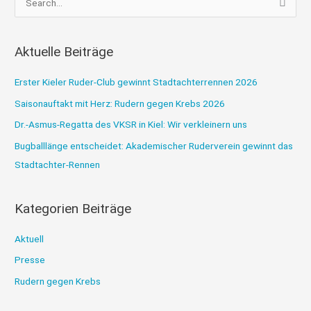
u
c
Aktuelle Beiträge
h
e
Erster Kieler Ruder-Club gewinnt Stadtachterrennen 2026
n
Saisonauftakt mit Herz: Rudern gegen Krebs 2026
n
Dr.-Asmus-Regatta des VKSR in Kiel: Wir verkleinern uns
a
Bugballlänge entscheidet: Akademischer Ruderverein gewinnt das
c
Stadtachter-Rennen
h
:
Kategorien Beiträge
Aktuell
Presse
Rudern gegen Krebs