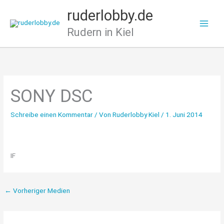
Zum
ruderlobby.de
Inhalt
Rudern in Kiel
springen
SONY DSC
Schreibe einen Kommentar
/ Von
Ruderlobby Kiel
/
1. Juni 2014
IF
←
Vorheriger Medien