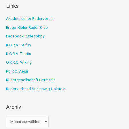
Links
Akademischer Ruderverein
Erster Kieler Ruder-Club
Facebook Ruderlobby
K.G.R.V. Teifun
K.G.R.V. Thetis
O.R.R.C. Wiking
Rg R.C. Aegir
Rudergesellschaft Germania
Ruderverband Schleswig-Holstein
Archiv
A
r