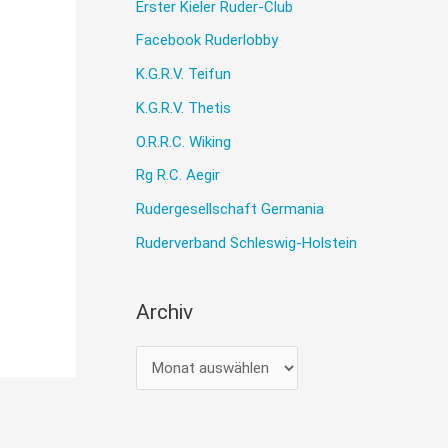
Erster Kieler Ruder-Club
Facebook Ruderlobby
K.G.R.V. Teifun
K.G.R.V. Thetis
O.R.R.C. Wiking
Rg R.C. Aegir
Rudergesellschaft Germania
Ruderverband Schleswig-Holstein
Archiv
A
r
c