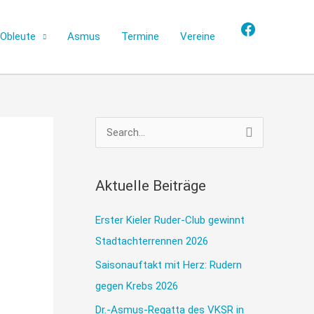
Facebook
Obleute
Asmus
Termine
Vereine
S
u
c
Aktuelle Beiträge
h
e
Erster Kieler Ruder-Club gewinnt
n
Stadtachterrennen 2026
n
Saisonauftakt mit Herz: Rudern
a
gegen Krebs 2026
c
Dr.-Asmus-Regatta des VKSR in