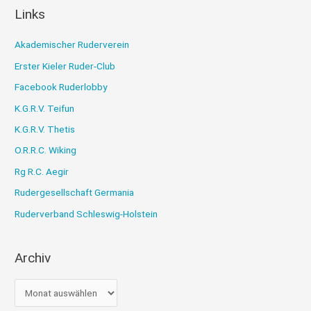
Links
Akademischer Ruderverein
Erster Kieler Ruder-Club
Facebook Ruderlobby
K.G.R.V. Teifun
K.G.R.V. Thetis
O.R.R.C. Wiking
Rg R.C. Aegir
Rudergesellschaft Germania
Ruderverband Schleswig-Holstein
Archiv
A
r