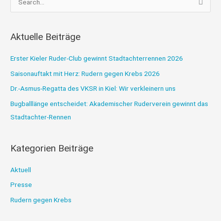
u
c
Aktuelle Beiträge
h
e
Erster Kieler Ruder-Club gewinnt Stadtachterrennen 2026
n
Saisonauftakt mit Herz: Rudern gegen Krebs 2026
n
Dr.-Asmus-Regatta des VKSR in Kiel: Wir verkleinern uns
a
Bugballlänge entscheidet: Akademischer Ruderverein gewinnt das
c
Stadtachter-Rennen
h
:
Kategorien Beiträge
Aktuell
Presse
Rudern gegen Krebs