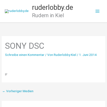
Zum
ruderlobby.de
Inhalt
Rudern in Kiel
springen
SONY DSC
Schreibe einen Kommentar
/ Von
Ruderlobby Kiel
/
1. Juni 2014
IF
←
Vorheriger Medien