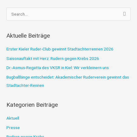
S
u
c
Aktuelle Beiträge
h
e
Erster Kieler Ruder-Club gewinnt Stadtachterrennen 2026
n
Saisonauftakt mit Herz: Rudern gegen Krebs 2026
n
Dr.-Asmus-Regatta des VKSR in Kiel: Wir verkleinern uns
a
Bugballlänge entscheidet: Akademischer Ruderverein gewinnt das
c
Stadtachter-Rennen
h
:
Kategorien Beiträge
Aktuell
Presse
Rudern gegen Krebs