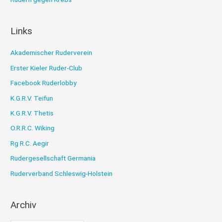
Links
Akademischer Ruderverein
Erster Kieler Ruder-Club
Facebook Ruderlobby
K.G.R.V. Teifun
K.G.R.V. Thetis
O.R.R.C. Wiking
Rg R.C. Aegir
Rudergesellschaft Germania
Ruderverband Schleswig-Holstein
Archiv