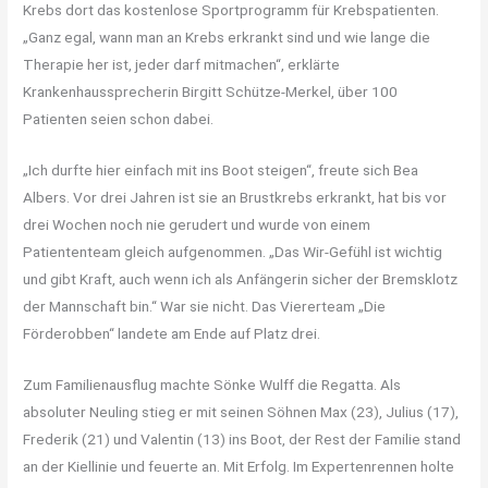
Krebs dort das kostenlose Sportprogramm für Krebspatienten.
„Ganz egal, wann man an Krebs erkrankt sind und wie lange die
Therapie her ist, jeder darf mitmachen“, erklärte
Krankenhaussprecherin Birgitt Schütze-Merkel, über 100
Patienten seien schon dabei.
„Ich durfte hier einfach mit ins Boot steigen“, freute sich Bea
Albers. Vor drei Jahren ist sie an Brustkrebs erkrankt, hat bis vor
drei Wochen noch nie gerudert und wurde von einem
Patiententeam gleich aufgenommen. „Das Wir-Gefühl ist wichtig
und gibt Kraft, auch wenn ich als Anfängerin sicher der Bremsklotz
der Mannschaft bin.“ War sie nicht. Das Viererteam „Die
Förderobben“ landete am Ende auf Platz drei.
Zum Familienausflug machte Sönke Wulff die Regatta. Als
absoluter Neuling stieg er mit seinen Söhnen Max (23), Julius (17),
Frederik (21) und Valentin (13) ins Boot, der Rest der Familie stand
an der Kiellinie und feuerte an. Mit Erfolg. Im Expertenrennen holte