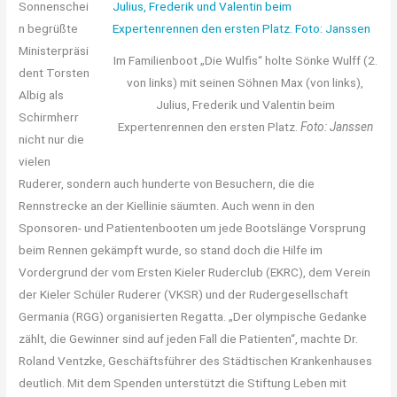
Sonnenschei
n begrüßte
Ministerpräsi
Im Familienboot „Die Wulfis“ holte Sönke Wulff (2.
dent Torsten
von links) mit seinen Söhnen Max (von links),
Albig als
Julius, Frederik und Valentin beim
Schirmherr
Expertenrennen den ersten Platz.
Foto: Janssen
nicht nur die
vielen
Ruderer, sondern auch hunderte von Besuchern, die die
Rennstrecke an der Kiellinie säumten. Auch wenn in den
Sponsoren- und Patientenbooten um jede Bootslänge Vorsprung
beim Rennen gekämpft wurde, so stand doch die Hilfe im
Vordergrund der vom Ersten Kieler Ruderclub (EKRC), dem Verein
der Kieler Schüler Ruderer (VKSR) und der Rudergesellschaft
Germania (RGG) organisierten Regatta. „Der olympische Gedanke
zählt, die Gewinner sind auf jeden Fall die Patienten“, machte Dr.
Roland Ventzke, Geschäftsführer des Städtischen Krankenhauses
deutlich. Mit dem Spenden unterstützt die Stiftung Leben mit